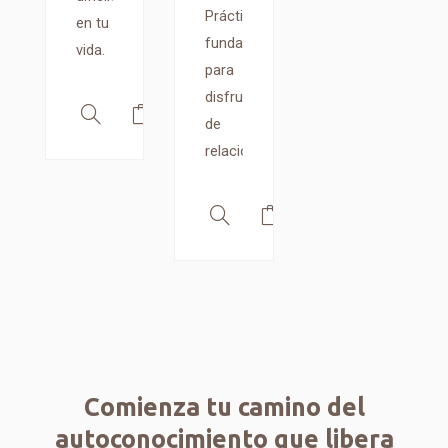
Prácticas
en tu
fundamentales
vida.
para
disfrutar
de
relaciones
Comienza tu camino del
autoconocimiento que libera