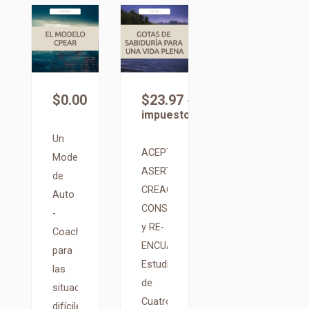
$
0.00
$
23.97
+
impuestos
Un
ACEPTACIÓN,
Modelo
ASERTIVIDAD,
de
CREACIÓN
Auto
CONSCIENTE
-
y RE-
Coaching
ENCUADRE.
para
Estudio
las
de
situaciones
Cuatro
difíciles