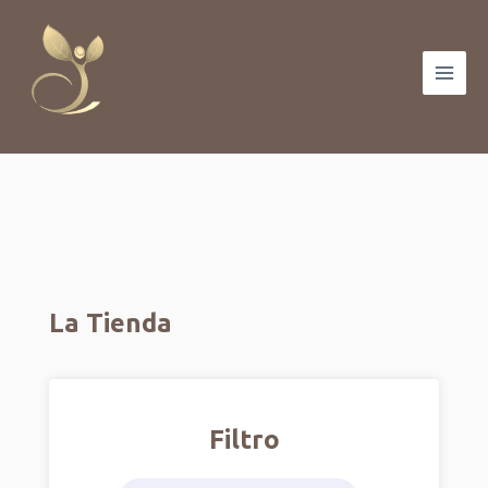
Ir
Main
al
Men
contenido
La Tienda
Filtro