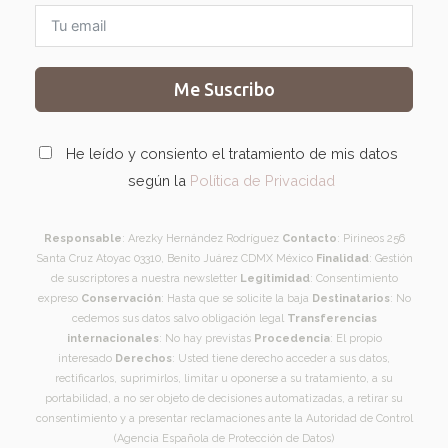
Me Suscribo
He leído y consiento el tratamiento de mis datos
según la
Política de Privacidad
Responsable
: Arezky Hernández Rodríguez
Contacto
: Pirineos 256
Santa Cruz Atoyac 03310, Benito Juárez CDMX México
Finalidad
: Gestión
de suscriptores a nuestra newsletter
Legitimidad
: Consentimiento
expreso
Conservación
: Hasta que se solicite la baja
Destinatarios
: No
cedemos sus datos salvo obligación legal
Transferencias
internacionales
: No hay previstas
Procedencia
: El propio
interesado
Derechos
: Usted tiene derecho acceder a sus datos,
rectificarlos, suprimirlos, limitar u oponerse a su tratamiento, a su
portabilidad, a no ser objeto de decisiones automatizadas, a retirar su
consentimiento y a presentar reclamaciones ante la Autoridad de Control
(Agencia Española de Protección de Datos)