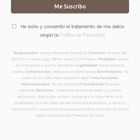
Me Suscribo
He leído y consiento el tratamiento de mis datos
según la
Política de Privacidad
Responsable
: Arezky Hernández Rodríguez
Contacto
: Pirineos 256
Santa Cruz Atoyac 03310, Benito Juárez CDMX México
Finalidad
: Gestión
de suscriptores a nuestra newsletter
Legitimidad
: Consentimiento
expreso
Conservación
: Hasta que se solicite la baja
Destinatarios
: No
cedemos sus datos salvo obligación legal
Transferencias
internacionales
: No hay previstas
Procedencia
: El propio
interesado
Derechos
: Usted tiene derecho acceder a sus datos,
rectificarlos, suprimirlos, limitar u oponerse a su tratamiento, a su
portabilidad, a no ser objeto de decisiones automatizadas, a retirar su
consentimiento y a presentar reclamaciones ante la Autoridad de Control
(Agencia Española de Protección de Datos)