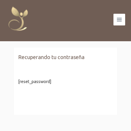
Ir
Main
al
Men
contenido
Recuperando tu contraseña
[reset_password]